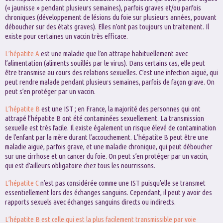
(« jaunisse » pendant plusieurs semaines), parfois graves et/ou parfois
chroniques (développement de lésions du foie sur plusieurs années, pouvant
déboucher sur des états graves). Elles n’ont pas toujours un traitement. Il
existe pour certaines un vaccin très efficace.
L’hépatite A
est une maladie que l’on attrape habituellement avec
l’alimentation (aliments souillés par le virus). Dans certains cas, elle peut
être transmise au cours des relations sexuelles. C’est une infection aiguë, qui
peut rendre malade pendant plusieurs semaines, parfois de façon grave. On
peut s’en protéger par un vaccin.
L’hépatite B
est une IST ; en France, la majorité des personnes qui ont
attrapé l’hépatite B ont été contaminées sexuellement. La transmission
sexuelle est très facile. Il existe également un risque élevé de contamination
de l’enfant par la mère durant l’accouchement. L’hépatite B peut être une
maladie aiguë, parfois grave, et une maladie chronique, qui peut déboucher
sur une cirrhose et un cancer du foie. On peut s’en protéger par un vaccin,
qui est d’ailleurs obligatoire chez tous les nourrissons.
L’hépatite C
n’est pas considérée comme une IST puisqu’elle se transmet
essentiellement lors des échanges sanguins. Cependant, il peut y avoir des
rapports sexuels avec échanges sanguins directs ou indirects.
L’hépatite B est celle qui est la plus facilement transmissible par voie